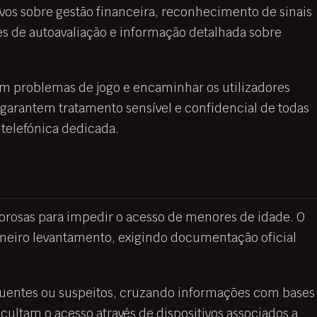
vos sobre gestão financeira, reconhecimento de sinais
stes de autoavaliação e informação detalhada sobre
 com problemas de jogo e encaminhar os utilizadores
 garantem tratamento sensível e confidencial de todas
a telefónica dedicada.
gorosas para impedir o acesso de menores de idade. O
rimeiro levantamento, exigindo documentação oficial
ruentes ou suspeitos, cruzando informações com bases
cultam o acesso através de dispositivos associados a