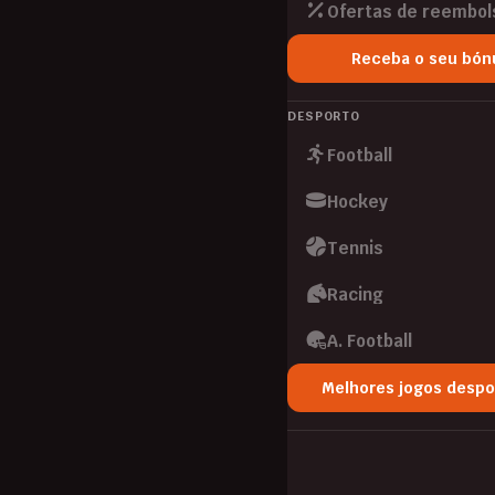
Ofertas de reembol
A plataforma oferece p
Receba o seu bón
temporariamente bloque
impede o acesso indefi
DESPORTO
de reflexão que possa
Football
Identificaç
Hockey
Tennis
Reconhecer padrões de
Racing
implementa sistemas d
necessário.
A. Football
Melhores jogos despo
SINAIS DE COMPORTA
Tempo excessivo de jog
Aumento progressivo de