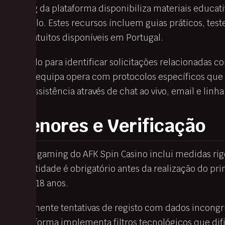
e gaming da plataforma disponibiliza materiais educati
 de controlo. Estes recursos incluem guias práticos, te
ento gratuitos disponíveis em Portugal.
tá treinado para identificar solicitações relacionadas
riados. A equipa opera com protocolos específicos que
lizando assistência através de chat ao vivo, email e linh
e Menores e Verificação
esponsible gaming do AFK Spin Casino inclui medidas ri
o de identidade é obrigatório antes da realização do p
erior a 18 anos.
tomaticamente tentativas de registo com dados incong
. A plataforma implementa filtros tecnológicos que difi