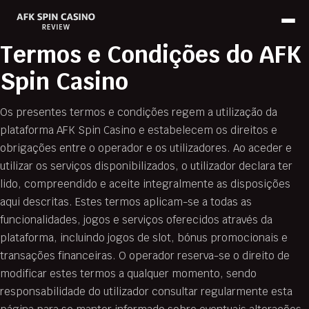
Termos e Condições do AFK
Spin Casino
Os presentes termos e condições regem a utilização da
plataforma AFK Spin Casino e estabelecem os direitos e
obrigações entre o operador e os utilizadores. Ao aceder e
utilizar os serviços disponibilizados, o utilizador declara ter
lido, compreendido e aceite integralmente as disposições
aqui descritas. Estes termos aplicam-se a todas as
funcionalidades, jogos e serviços oferecidos através da
plataforma, incluindo jogos de slot, bónus promocionais e
transações financeiras. O operador reserva-se o direito de
modificar estes termos a qualquer momento, sendo
responsabilidade do utilizador consultar regularmente esta