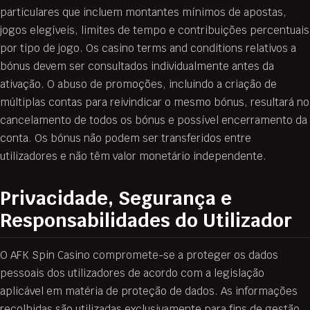
particulares que incluem montantes mínimos de apostas,
jogos elegíveis, limites de tempo e contribuições percentuais
por tipo de jogo. Os casino terms and conditions relativos a
bónus devem ser consultados individualmente antes da
ativação. O abuso de promoções, incluindo a criação de
múltiplas contas para reivindicar o mesmo bónus, resultará no
cancelamento de todos os bónus e possível encerramento da
conta. Os bónus não podem ser transferidos entre
utilizadores e não têm valor monetário independente.
Privacidade, Segurança e
Responsabilidades do Utilizador
O AFK Spin Casino compromete-se a proteger os dados
pessoais dos utilizadores de acordo com a legislação
aplicável em matéria de proteção de dados. As informações
recolhidas são utilizadas exclusivamente para fins de gestão