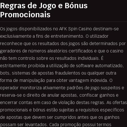
Regras de Jogo e Bónus
Promocionais
Os jogos disponibilizados no AFK Spin Casino destinam-se
exclusivamente a fins de entretenimento. O utilizador
reconhece que os resultados dos jogos são determinados por
geradores de números aleatórios certificados e que o casino
não tem controlo sobre os resultados individuais. É
estritamente proibida a utilização de software automatizado,
bots, sistemas de apostas fraudulentos ou qualquer outra
forma de manipulação para obter vantagem indevida. O
operador monitoriza ativamente padrões de jogo suspeitos e
reserva-se o direito de anular apostas, confiscar ganhos e
encerrar contas em caso de violação destas regras. As ofertas
promocionais e bónus estão sujeitas a requisitos específicos
de apostas que devem ser cumpridos antes que os ganhos
possam ser levantados. Cada promoção possui termos