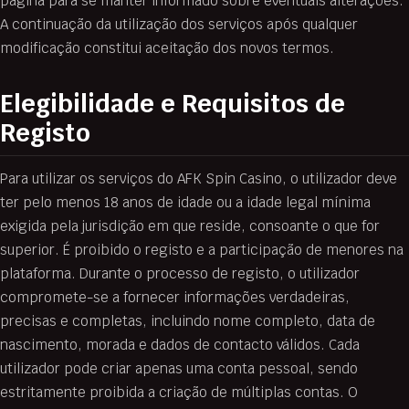
página para se manter informado sobre eventuais alterações.
A continuação da utilização dos serviços após qualquer
modificação constitui aceitação dos novos termos.
Elegibilidade e Requisitos de
Registo
Para utilizar os serviços do AFK Spin Casino, o utilizador deve
ter pelo menos 18 anos de idade ou a idade legal mínima
exigida pela jurisdição em que reside, consoante o que for
superior. É proibido o registo e a participação de menores na
plataforma. Durante o processo de registo, o utilizador
compromete-se a fornecer informações verdadeiras,
precisas e completas, incluindo nome completo, data de
nascimento, morada e dados de contacto válidos. Cada
utilizador pode criar apenas uma conta pessoal, sendo
estritamente proibida a criação de múltiplas contas. O