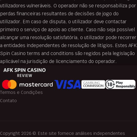
utilizadores vulneráveis. O operador não se responsabiliza por
perdas financeiras resultantes de decisões de jogo do
utilizador. Em caso de disputa, o utilizador deve contactar
primeiro o serviço de apoio ao cliente. Caso não seja possível
alcançar uma resolução satisfatória, o utilizador pode recorrer
a entidades independentes de resolução de litígios. Estes AFK
Spin Casino terms and conditions são regidos pela legislação
aplicável na jurisdição de licenciamento do operador.
Termos e Condições
Contato
Copyright 2026 ©. Este site fornece análises independentes